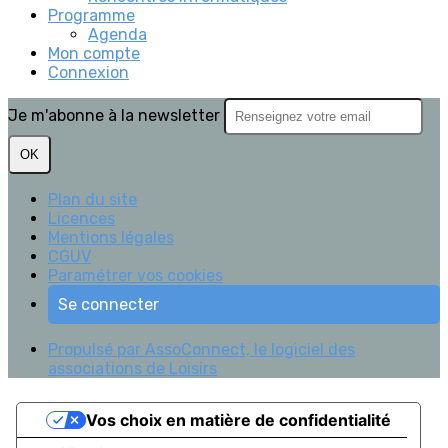
Programme
Agenda
Mon compte
Connexion
Je m'abonne à la newsletter
OK
Plan du site
Licences
Mentions légales
CGUV
Paramétrer vos cookies
Se connecter
Propulsé par AssoConnect, le logiciel des
associations de Loisirs
Vos choix en matière de confidentialité